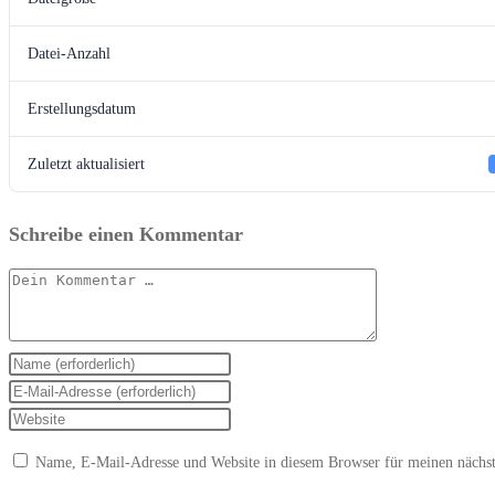
Datei-Anzahl
Erstellungsdatum
Zuletzt aktualisiert
Schreibe einen Kommentar
Kommentar
Gib
deinen
Gib
Namen
deine
Gib
oder
E-
deine
Name, E-Mail-Adresse und Website in diesem Browser für meinen nächs
Benutzernamen
Mail-
Website-