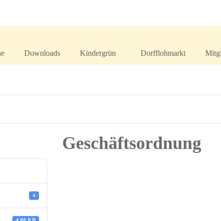
ne
Downloads
Kindergrün
Dorfflohmarkt
Mitg
Geschäftsordnung
4
4.00 KB