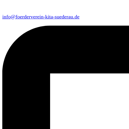
info@foerderverein-kita-suederau.de